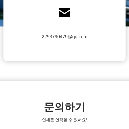

2253790479@qq.com
문의하기
언제든 연락할 수 있어요!