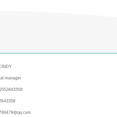
 CINDY
ral manager
5552643358
2643358
790479@qq.com