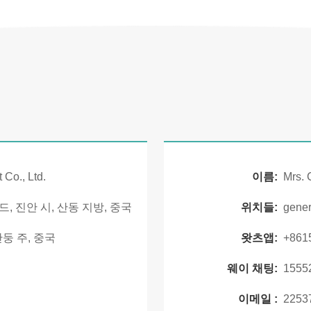
Co., Ltd.
이름:
Mrs.
드, 진안 시, 산동 지방, 중국
위치들:
gene
산둥 주, 중국
왓츠앱:
+861
웨이 채팅:
1555
이메일 :
2253