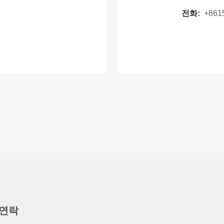
전화:
+861
 연락