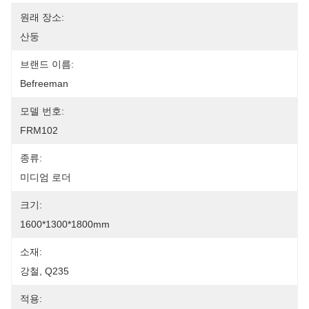
원래 장소:
산둥
브랜드 이름:
Befreeman
모델 번호:
FRM102
종류:
미디엄 로더
크기:
1600*1300*1800mm
소재:
강철, Q235
적용: