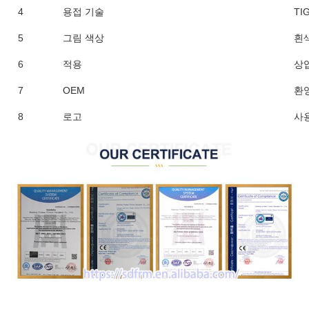
4
용접 기술
TI
5
그림 색상
흰색
6
적용
상
7
OEM
환
8
로고
사