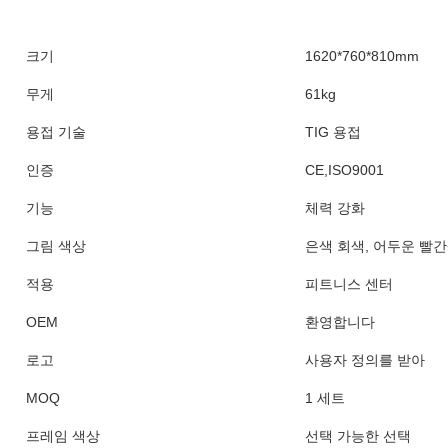
크기
1620*760*810mm
무게
61kg
용접 기술
TIG 용접
인증
CE,ISO9001
기능
체력 강화
그림 색상
은색 회색, 어두운 빨간
적용
피트니스 센터
OEM
환영합니다
로고
사용자 정의를 받아
MOQ
1 세트
프레임 색상
선택 가능한 선택