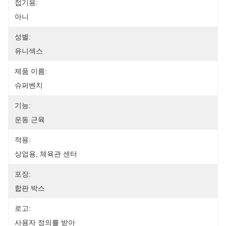
접기용:
아니
성별:
유니섹스
제품 이름:
슈퍼벤치
기능:
운동 근육
적용:
상업용, 체육관 센터
포장:
합판 박스
로고:
사용자 정의를 받아