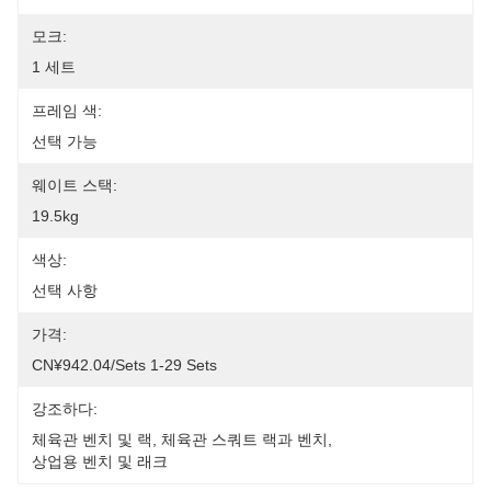
모크:
1 세트
프레임 색:
선택 가능
웨이트 스택:
19.5kg
색상:
선택 사항
가격:
CN¥942.04/sets 1-29 Sets
강조하다:
체육관 벤치 및 랙
, 
체육관 스쿼트 랙과 벤치
, 
상업용 벤치 및 래크