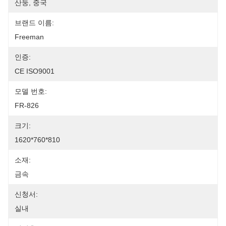
산둥, 중국
브랜드 이름:
Freeman
인증:
CE ISO9001
모델 번호:
FR-826
크기:
1620*760*810
소재:
금속
신청서:
실내