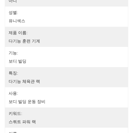
아니
성별:
유니섹스
제품 이름:
다기능 훈련 기계
기능:
보디 빌딩
특징:
다기능 체육관 랙
사용:
보디 빌딩 운동 장비
키워드:
스쿼트 파워 랙