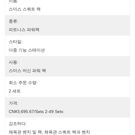
이름:
스미스 스쿼트 랙
종류:
피트니스 파워랙
스타일:
다중 기능 스테이션
사용:
스미스 머신 파워 랙
최소 주문 수량:
2 세트
가격:
CN¥3,695.67/sets 2-49 Sets
강조하다:
체육관 벤치 및 랙
, 
체육관 스쿼트 랙과 벤치