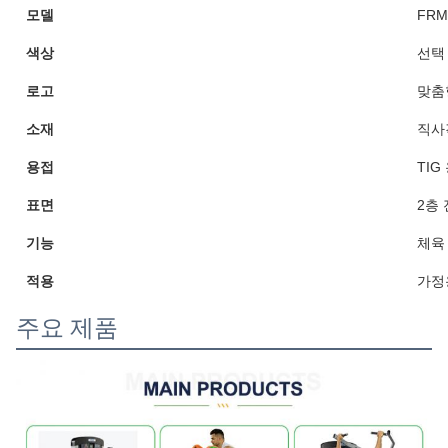
모델
FRM
색상
선택
로고
맞춤
소재
직사
용접
TIG
표면
2층
기능
체육
적용
가정
주요 제품