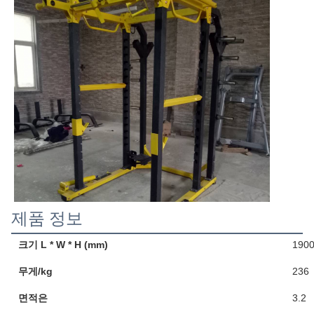
제품 정보
크기 L * W * H (mm)
1900
무게/kg
236
면적은
3.2