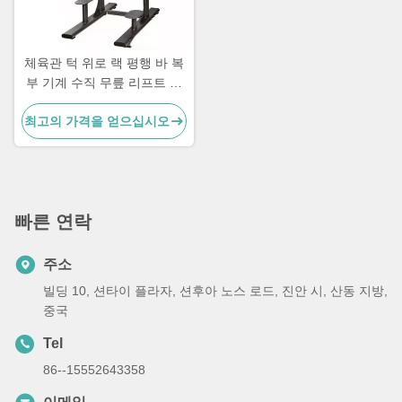
체육관 턱 위로 랙 평행 바 복
부 기계 수직 무릎 리프트 다
리 리프트
최고의 가격을 얻으십시오
빠른 연락
주소
빌딩 10, 션타이 플라자, 션후아 노스 로드, 진안 시, 산동 지방,
중국
Tel
86--15552643358