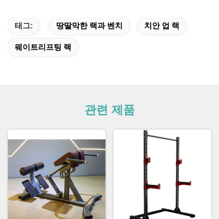
태그:
땅딸막한 랙과 벤치
치안 업 랙
웨이트리프팅 랙
관련 제품