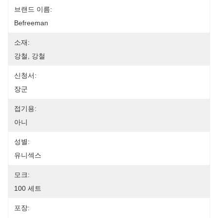
브랜드 이름:
Befreeman
소재:
강철, 강철
신청서:
장군
접기용:
아니
성별:
유니섹스
모크:
100 세트
포장: