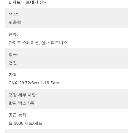
1 세트/내보내기 상자
색상:
맞춤형
종류:
다이프 스테이션, 실내 피트니스
항구:
천진
가격:
CN¥129.72/sets 1-19 Sets
포장 세부 사항:
합판 박스 / 통
공급 능력:
월 3000 세트/세트