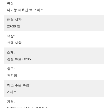
특징:
다기능 체육관 랙 스미스
배달 시간:
20-30 일
색상:
선택 사항
소재:
강철 튜브 Q235
항구:
천진항
최소 주문 수량:
2 세트
가격: