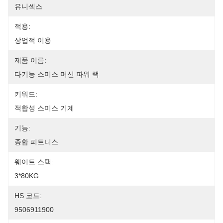
유니섹스
적용:
상업적 이용
제품 이름:
다기능 스미스 머신 파워 랙
키워드:
적합성 스미스 기계
기능:
종합 피트니스
웨이트 스택:
3*80KG
HS 코드:
9506911900