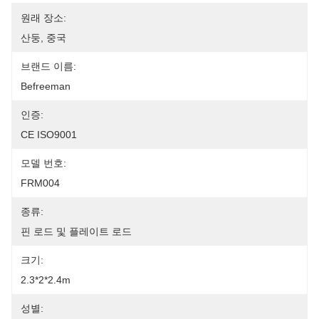
원래 장소:
산둥, 중국
브랜드 이름:
Befreeman
인증:
CE ISO9001
모델 번호:
FRM004
종류:
핀 로드 및 플레이트 로드
크기:
2.3*2*2.4m
성별: