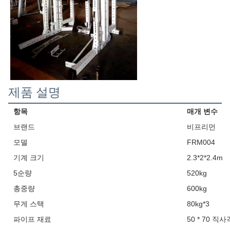
제품 설명
항목
매개 변수
브랜드
비프리먼
모델
FRM004
기계 크기
2.3*2*2.4m
5순량
520kg
총중량
600kg
무게 스택
80kg*3
파이프 재료
50 * 70 